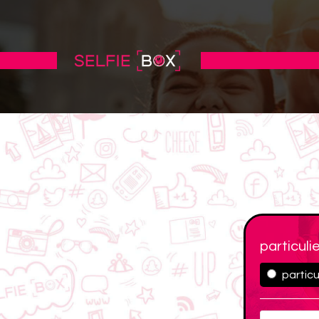
particuli
particu