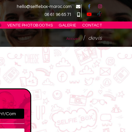
hello@selfiebox-maroc.com
06 61 96 65 71
S
VENTE PHOTOBOOTHS
GALERIE
CONTACT
devis
Accueil
nt/Com