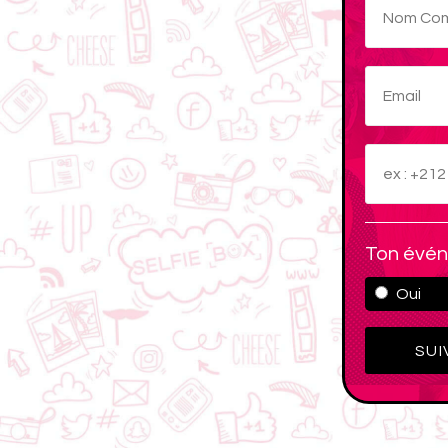
Ton évén
Oui