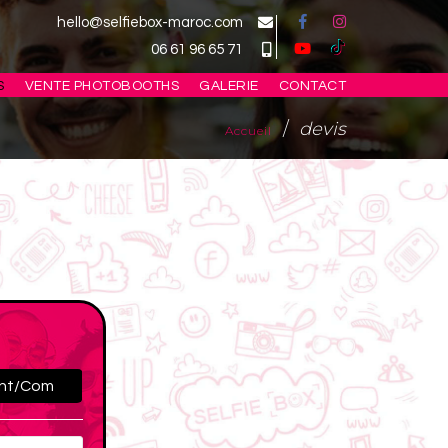
hello@selfiebox-maroc.com
06 61 96 65 71
S
VENTE PHOTOBOOTHS
GALERIE
CONTACT
devis
Accueil
nt/Com