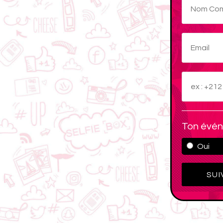
Ton évén
Oui