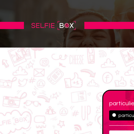
particuli
particu